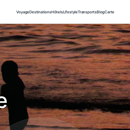
Voyage
Destinations
Hôtels
Lifestyle
Transports
Blog
Carte
e