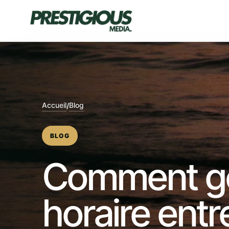
Skip
to
content
Accueil
Blog
/
BLOG
Comment gé
horaire entre