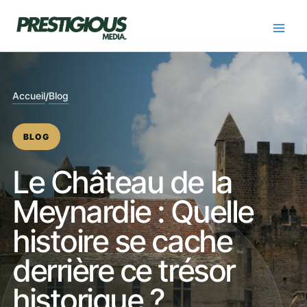
Skip
to
content
Accueil
Blog
/
BLOG
Le Château de la
Meynardie : Quelle
histoire se cache
derrière ce trésor
historique ?