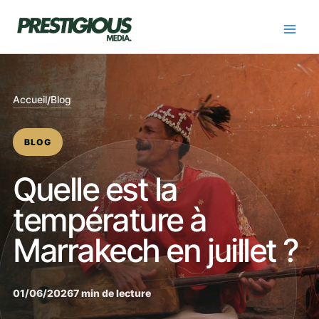
Skip
to
content
Accueil
Blog
/
BLOG
Quelle est la
température à
Marrakech en juillet ?
01/06/2026
7 min de lecture