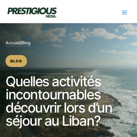
Skip
to
content
Accueil
Blog
/
BLOG
Quelles activités
incontournables
découvrir lors d’un
séjour au Liban?