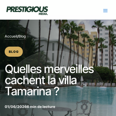
Skip
to
content
Accueil
Blog
/
BLOG
Quelles merveilles
cachent la villa
Tamarina ?
01/06/2026
6 min de lecture