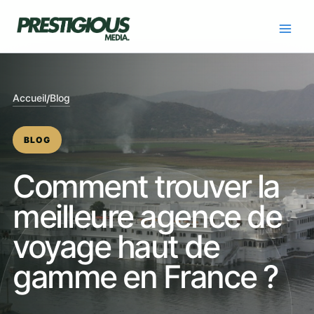
Skip
to
content
Accueil
Blog
/
BLOG
Comment trouver la
meilleure agence de
voyage haut de
gamme en France ?