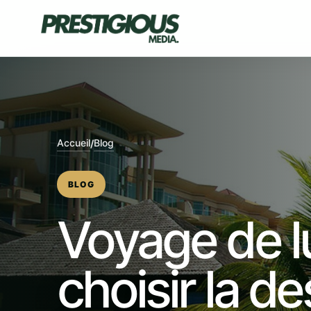
Skip
to
content
Accueil
Blog
/
BLOG
Voyage de l
choisir la de