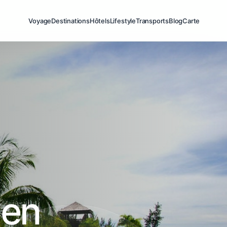
Voyage
Destinations
Hôtels
Lifestyle
Transports
Blog
Carte
 en