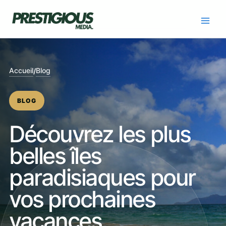
Skip
to
content
Accueil
Blog
/
BLOG
Découvrez les plus
belles îles
paradisiaques pour
vos prochaines
vacances