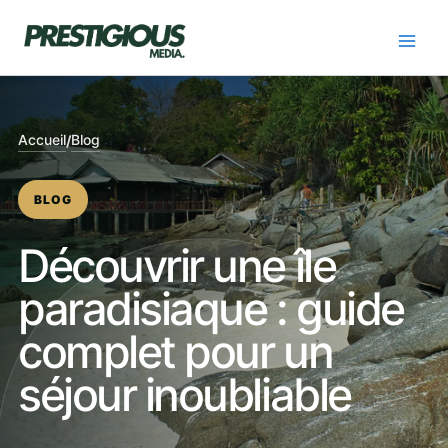
Skip
to
content
Accueil
Blog
/
BLOG
Découvrir une île
paradisiaque : guide
complet pour un
séjour inoubliable