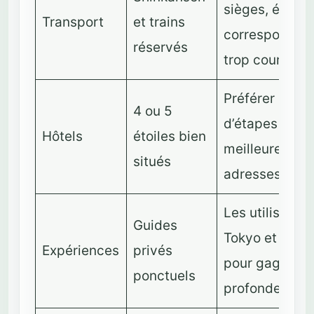
sièges, éviter 
Transport
et trains
correspondan
réservés
trop courtes
Préférer moin
4 ou 5
d’étapes mais
Hôtels
étoiles bien
meilleures
situés
adresses
Les utiliser à
Guides
Tokyo et Kyot
Expériences
privés
pour gagner e
ponctuels
profondeur