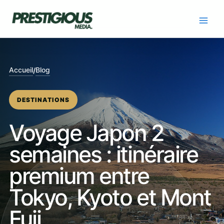
Skip
to
content
Accueil
Blog
/
DESTINATIONS
Voyage Japon 2
semaines : itinéraire
premium entre
Tokyo, Kyoto et Mont
Fuji