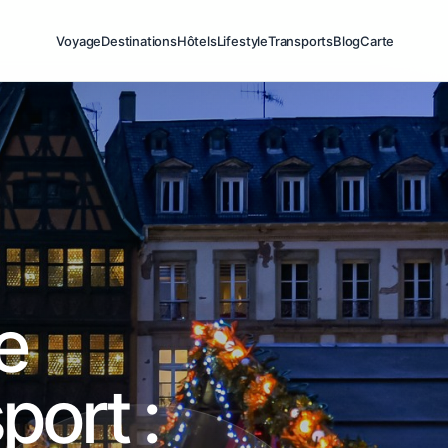
Voyage
Destinations
Hôtels
Lifestyle
Transports
Blog
Carte
e
port :